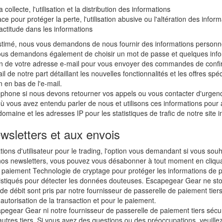
collecte, l'utilisation et la distribution des informations
e pour protéger la perte, l'utilisation abusive ou l'altération des infor
ctitude dans les informations
 estimé, nous vous demandons de nous fournir des informations personne
ous demandons également de choisir un mot de passe et quelques info
in de votre adresse e-mail pour vous envoyer des commandes de confir
il de notre part détaillant les nouvelles fonctionnalités et les offres 
n en bas de l'e-mail.
hone si nous devons retourner vos appels ou vous contacter d'urgence
us avez entendu parler de nous et utilisons ces informations pour anal
aine et les adresses IP pour les statistiques de trafic de notre site i
ewsletters et aux envois
ions d'utilisateur pour le trading, l'option vous demandant si vous souh
nos newsletters, vous pouvez vous désabonner à tout moment en cliquant
e paiement Technologie de cryptage pour protéger les informations de 
istiqués pour détecter les données douteuses. Escapegear Gear ne stoc
t de débit sont pris par notre fournisseur de passerelle de paiement tier
'autorisation de la transaction et pour le paiement.
apegear Gear ni notre fournisseur de passerelle de paiement tiers sécur
utres tiers. Si vous avez des questions ou des préoccupations, veuill