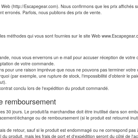
te Web (http://Escapegear.com). Nous confirmons que les prix affichés s
ont erronés. Parfois, nous publions des prix de vente.
 les méthodes qui vous sont fournies sur le site Web www.Escapegear.
ande, nous vous enverrons un e-mail pour accuser réception de votre 
eptation de votre commande.
vrons pour une raison imprévue que nous ne pouvons pas terminer vo
uoi (par exemple, une rupture de stock, l'impossibilité d'obtenir le paiem
ut).
ontrat conclu lors de l'expédition du produit commandé.
t de remboursement
les 30 jours. Le produit/la marchandise doit être inutilisé dans son emba
cement/échange ou de remboursement (si le produit est retourné inuti
rais de retour, sauf si le produit est endommagé ou ne correspond pas à
du produit, mais les frais de port et d'expédition seront du côté de l'a