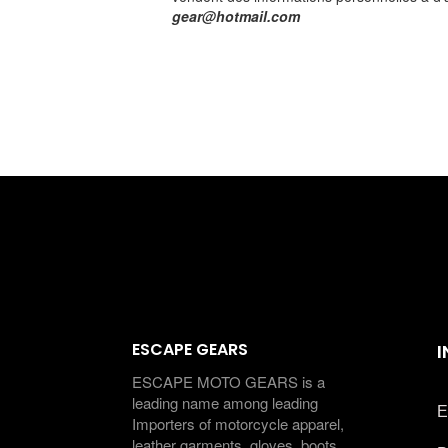
gear@hotmail.com
ESCAPE GEARS
ESCAPE MOTO GEARS is a
leading name among leading
E
Importers of motorcycle apparel,
leather garments, gloves, boots,