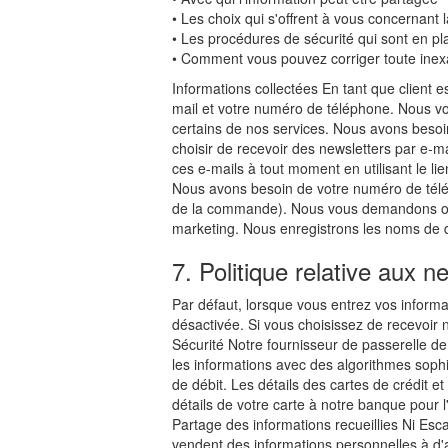
• Les choix qui s'offrent à vous concernant la 
• Les procédures de sécurité qui sont en plac
• Comment vous pouvez corriger toute inexa
Informations collectées En tant que client
mail et votre numéro de téléphone. Nous v
certains de nos services. Nous avons beso
choisir de recevoir des newsletters par e-ma
ces e-mails à tout moment en utilisant le lie
Nous avons besoin de votre numéro de télép
de la commande). Nous vous demandons où vo
marketing. Nous enregistrons les noms de dom
7. Politique relative aux n
Par défaut, lorsque vous entrez vos informat
désactivée. Si vous choisissez de recevoir 
Sécurité Notre fournisseur de passerelle d
les informations avec des algorithmes soph
de débit. Les détails des cartes de crédit e
détails de votre carte à notre banque pour l
Partage des informations recueillies Ni Esc
vendent des informations personnelles à d'a