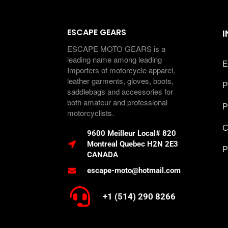
ESCAPE GEARS
ESCAPE MOTO GEARS is a
leading name among leading
E
Importers of motorcycle apparel,
leather garments, gloves, boots,
P
saddlebags and accessories for
both amateur and professional
P
motorcyclists.
C
9600 Meilleur Local# 820
Montreal Quebec H2N 2E3
P
CANADA
escape-moto@hotmail.com
+1 (514) 290 8266