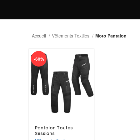
Accueil
Vêtements Textiles
Moto Pantalon
-60%
Pantalon Toutes
Sessions
Imperméable/Armure