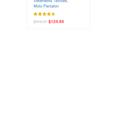
Vêtements Textiles
,
CE avec Doublure
Moto Pantalon
Amovible
$
124.95
$
312.37