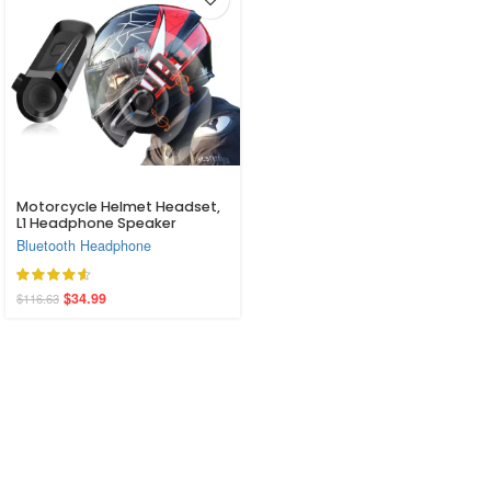
Motorcycle Helmet Headset,
L1 Headphone Speaker
Compatible Siri Wireless 5.3
Bluetooth Headphone
with AI Voice Assistant
Waterproof Noise
Cancellation
$
34.99
$
116.63