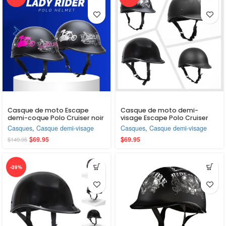
Casque de moto Escape
Casque de moto demi-
demi-coque Polo Cruiser noir
visage Escape Polo Cruiser
mat pour femme – Le plus
unisexe – Le plus petit et le
Casques
,
Casque demi-visage
Casques
,
Casque demi-visage
petit et le plus léger,
plus léger, homologué DOT
$
69.95
$
69.95
$
149.95
homologué DOT
-39%