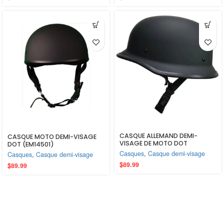
CASQUE ALLEMAND DEMI-
CASQUE MOTO DEMI-VISAGE
VISAGE DE MOTO DOT
DOT (EM14501)
(EM14501-2)
Casques
,
Casque demi-visage
Casques
,
Casque demi-visage
$
89.99
$
89.99