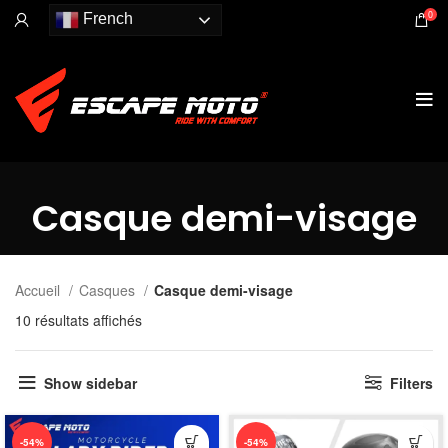
0
French
Casque demi-visage
Accueil
Casques
Casque demi-visage
10 résultats affichés
Show sidebar
Filters
-54%
-54%