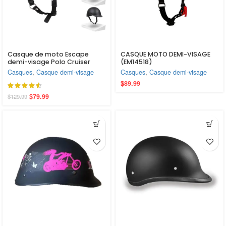
Casque de moto Escape
CASQUE MOTO DEMI-VISAGE
demi-visage Polo Cruiser
(EM14518)
noir, pour femmes – le plus
Casques
,
Casque demi-visage
Casques
,
Casque demi-visage
petit et léger, approuvé DOT
$
89.99
$
79.99
$
129.99