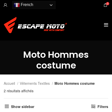
0
French
Moto Hommes
costume
Accueil
Vêtements Textiles
Moto Hommes costume
2 résultats affichés
Show sidebar
Filters