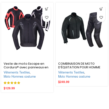
Veste de moto Escape en
COMBINAISON DE MOTO
Cordura® avec panneaux en
D’ÉQUITATION POUR HOMME
mesh – Respirante avec
IMPERMÉABLE AVEC AMOUR
Vêtements Textiles
,
Vêtements Textiles
,
protections homologuées CE
(EM10346)
Moto Hommes costume
Moto Hommes costume
$
249.99
$
129.99