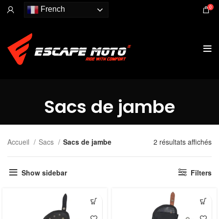
0
French
Sacs de jambe
Accueil
Sacs
Sacs de jambe
2 résultats affichés
Show sidebar
Filters