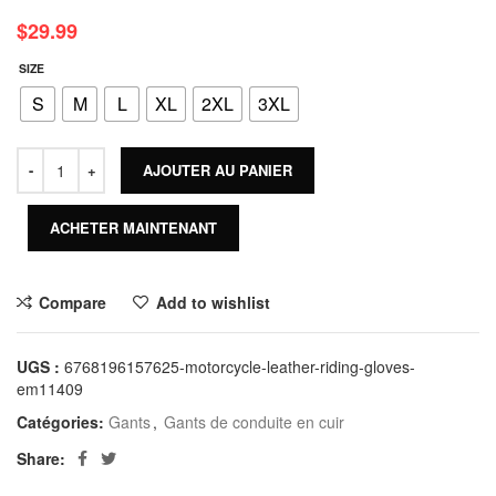
$
29.99
SIZE
S
M
L
XL
2XL
3XL
AJOUTER AU PANIER
ACHETER MAINTENANT
Compare
Add to wishlist
UGS :
6768196157625-motorcycle-leather-riding-gloves-
em11409
Catégories:
Gants
,
Gants de conduite en cuir
Share: