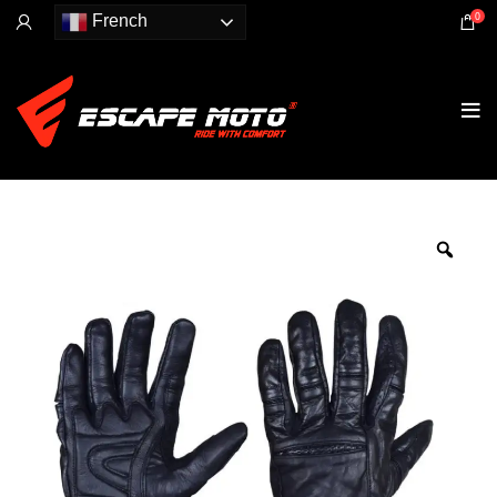
0
French