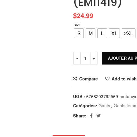
(EM11419)
$
24.99
SIZE
S
M
L
XL
2XL
AJOUTER AU 
Compare
Add to wishl
UGS :
6768203792569-motorcyc
Catégories:
Gants
,
Gants femm
Share: