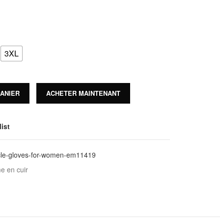
3XL
PANIER
ACHETER MAINTENANT
ist
le-gloves-for-women-em11419
e en cuir