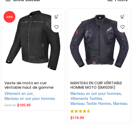
-44%
Veste de moto en cuir
MANTEAU EN CUIR VÉRITABLE
véritable haut de gamme
HOMME MOTO (EM10391)
pour homme – Style vieilli,
Vêtement en cuir
,
Manteau en cuir pour hommes
,
fermeture éclair, protections
Manteau en cuir pour hommes
Vêtements Textiles
,
intégrées et doublure
Manteau Textile Homme
,
Manteau
$
195.95
amovible
$
349.95
$
119.99