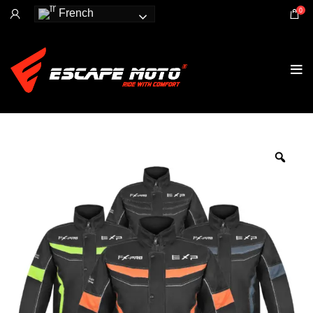
0
French