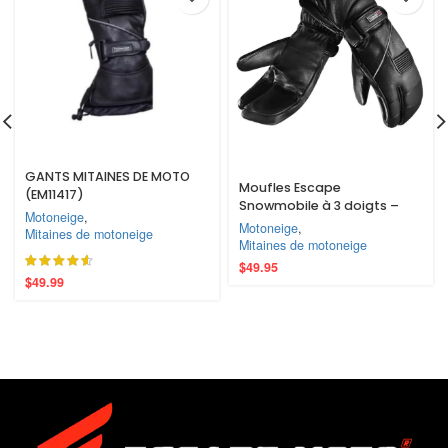
GANTS MITAINES DE MOTO
Moufles Escape
(EM11417)
Snowmobile à 3 doigts –
Motoneige
,
Cuir imperméable, chauds
Motoneige
,
Mitaines de motoneige
et confortables
Mitaines de motoneige
$
49.95
$
49.99