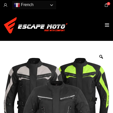
0
French