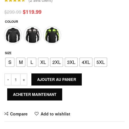
$
119.99
$
299.99
COLOUR
SIZE
S
M
L
XL
2XL
3XL
4XL
5XL
AJOUTER AU PANIER
ACHETER MAINTENANT
Compare
Add to wishlist