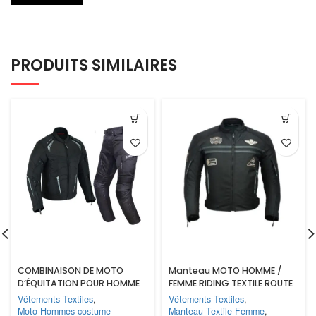
PRODUITS SIMILAIRES
COMBINAISON DE MOTO
Manteau MOTO HOMME /
D’ÉQUITATION POUR HOMME
FEMME RIDING TEXTILE ROUTE
IMPERMÉABLE AVEC AMOUR
66 IMPERMÉABLE AVEC
Vêtements Textiles
,
Vêtements Textiles
,
(EM10346)
BLINDÉE (EM10370)
Moto Hommes costume
Manteau Textile Femme
,