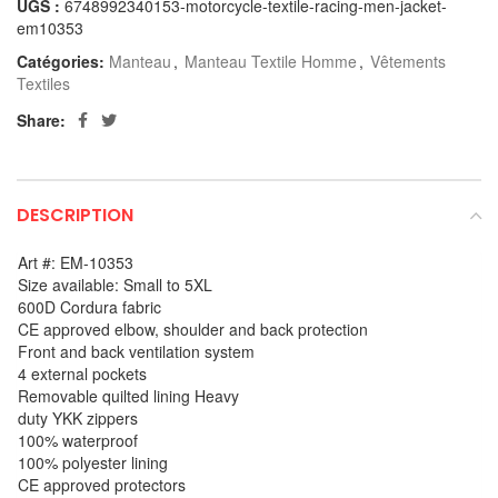
UGS :
6748992340153-motorcycle-textile-racing-men-jacket-
em10353
Catégories:
Manteau
,
Manteau Textile Homme
,
Vêtements
Textiles
Share:
DESCRIPTION
Art #: EM-10353
Size available: Small to 5XL
600D Cordura fabric
CE approved elbow, shoulder and back protection
Front and back ventilation system
4 external pockets
Removable quilted lining Heavy
duty YKK zippers
100% waterproof
100% polyester lining
CE approved protectors