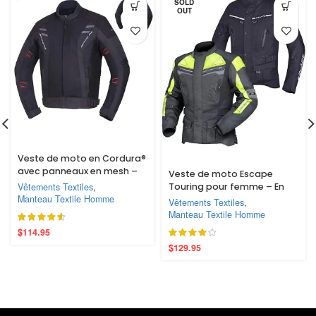
SOLD
OUT
Veste de moto en Cordura®
avec panneaux en mesh –
Veste de moto Escape
Respirante, avec
Vêtements Textiles
,
Touring pour femme – En
protections homologuées
Manteau Textile Homme
textile, imperméable, toutes
Vêtements Textiles
,
CE, idéale pour l’aventure et
saisons, avec doublure et
Manteau Textile Homme
le tourisme
protections CE amovibles
$
114.95
$
129.95