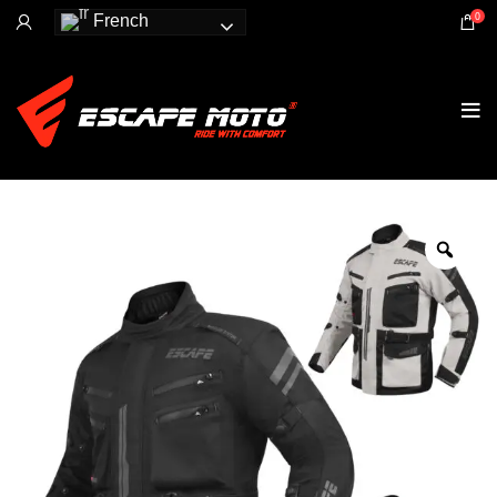
0
French