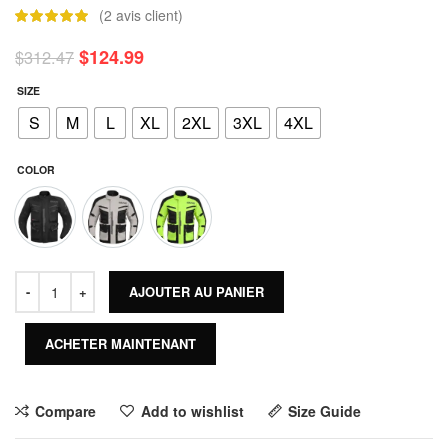
(
2
avis client)
$
124.99
$
312.47
SIZE
S
M
L
XL
2XL
3XL
4XL
COLOR
AJOUTER AU PANIER
ACHETER MAINTENANT
Compare
Add to wishlist
Size Guide