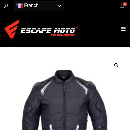
0
French