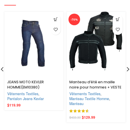
-70%
JEANS MOTO KEVLER
Manteau d’été en maille
HOMME(EM10380)
noire pour hommes + VESTE
DE MOTO IMPERMÉABLE
Vêtements Textiles
,
Vêtements Textiles
,
RACING ROUTE 66 POUR
Pantalon Jeans Kevlar
Manteau Textile Homme
,
HOMMES AVEC BLINDÉ
Manteau
$
119.99
$
129.99
$
433.30