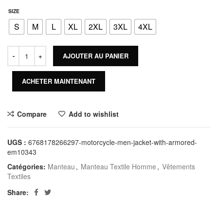
SIZE
S
M
L
XL
2XL
3XL
4XL
AJOUTER AU PANIER
ACHETER MAINTENANT
Compare
Add to wishlist
UGS :
6768178266297-motorcycle-men-jacket-with-armored-
em10343
Catégories:
Manteau
,
Manteau Textile Homme
,
Vêtements
Textiles
Share: