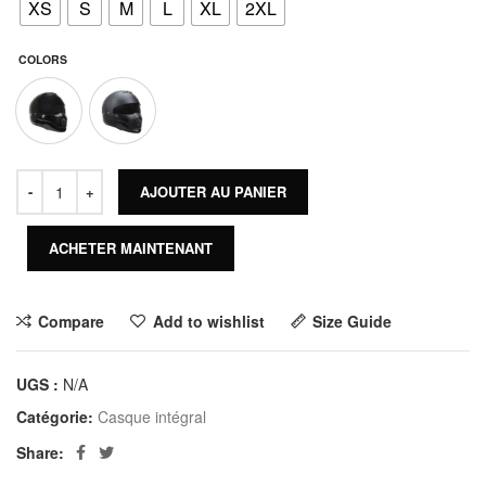
XS
S
M
L
XL
2XL
COLORS
AJOUTER AU PANIER
ACHETER MAINTENANT
Compare
Add to wishlist
Size Guide
UGS :
N/A
Catégorie:
Casque intégral
Share: