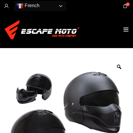
0
French