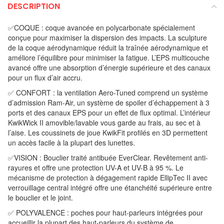
DESCRIPTION
✅COQUE : coque avancée en polycarbonate spécialement
conçue pour maximiser la dispersion des impacts. La sculpture
de la coque aérodynamique réduit la traînée aérodynamique et
améliore l’équilibre pour minimiser la fatigue. L’EPS multicouche
avancé offre une absorption d’énergie supérieure et des canaux
pour un flux d’air accru.
✅ CONFORT : la ventilation Aero-Tuned comprend un système
d’admission Ram-Air, un système de spoiler d’échappement à 3
ports et des canaux EPS pour un effet de flux optimal. L’intérieur
KwikWick II amovible/lavable vous garde au frais, au sec et à
l’aise. Les coussinets de joue KwikFit profilés en 3D permettent
un accès facile à la plupart des lunettes.
✅VISION : Bouclier traité antibuée EverClear. Revêtement anti-
rayures et offre une protection UV-A et UV-B à 95 %. Le
mécanisme de protection à dégagement rapide EllipTec II avec
verrouillage central intégré offre une étanchéité supérieure entre
le bouclier et le joint.
✅ POLYVALENCE : poches pour haut-parleurs intégrées pour
accueillir la plupart des haut-parleurs du système de