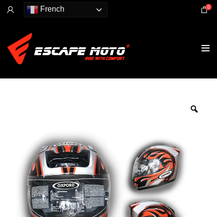
0
French