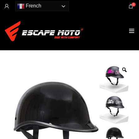
0
French