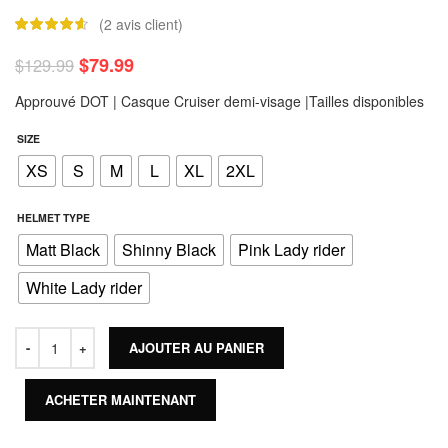
(
2
avis client)
$
79.99
$
129.99
Approuvé DOT | Casque Cruiser demi-visage |Tailles disponibles
SIZE
XS
S
M
L
XL
2XL
HELMET TYPE
Matt Black
Shinny Black
Pink Lady rider
White Lady rider
AJOUTER AU PANIER
ACHETER MAINTENANT