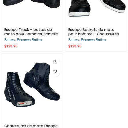
Escape Track – bottes de
Escape Baskets de moto
moto pour hommes, semelle
pour homme – Chaussures
en caoutchouc, chaussures
d’équitation protégées pour
Bottes
,
Femmes Bottes
Bottes
,
Femmes Bottes
de Sport, protection de la
vélo de rue
$
129.95
$
129.95
cheville
Chaussures de moto Escape