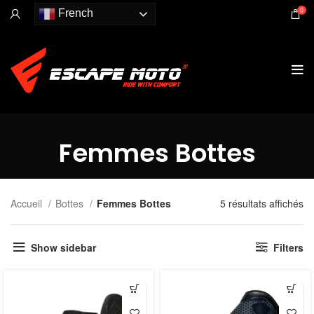
0
French
Femmes Bottes
Accueil
Bottes
Femmes Bottes
5 résultats affichés
Show sidebar
Filters