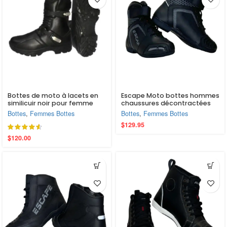
Bottes de moto à lacets en
Escape Moto bottes hommes
similicuir noir pour femme
chaussures décontractées
en cuir Moto Motocross
Bottes
,
Femmes Bottes
Bottes
,
Femmes Bottes
bottes d’équitation
$
129.95
chaussures de Moto
chaussures d’équitation
$
120.00
toutes les saisons