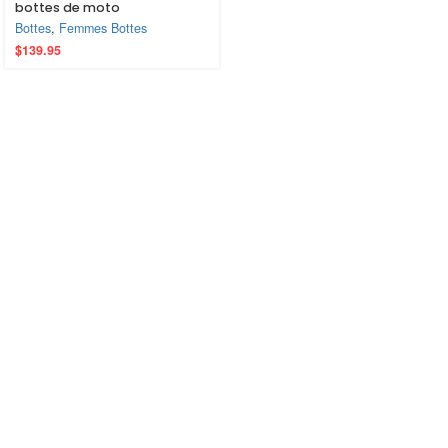
bottes de moto
antidérapantes chaussures
Bottes
,
Femmes Bottes
d’équitation de rue bottes de
$
139.95
protection de Motocross
pour hommes