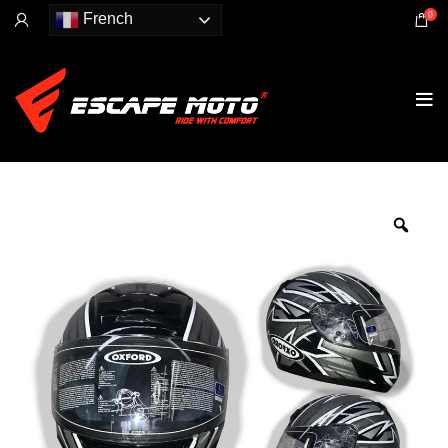
0
French