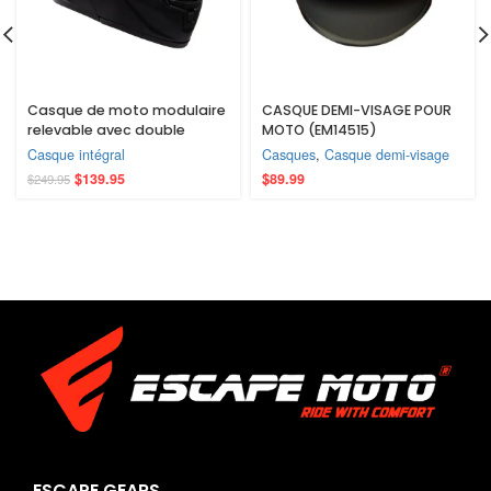
Casque de moto modulaire
CASQUE DEMI-VISAGE POUR
relevable avec double
MOTO (EM14515)
visière – Casque intégral
Casque intégral
Casques
,
Casque demi-visage
pour hommes et femmes,
$
139.95
$
89.99
$
249.95
homologué DOT pour la
route et la conduite
sportive
ESCAPE GEARS