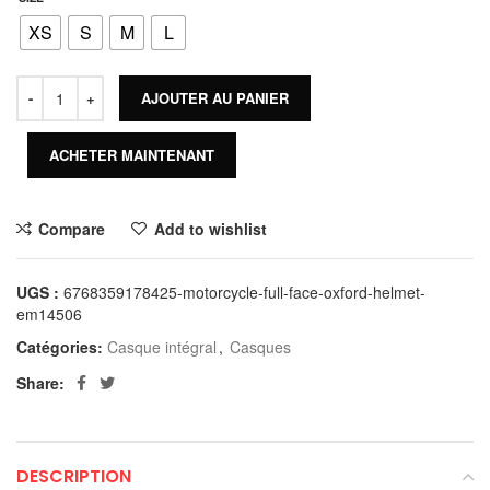
XS
S
M
L
AJOUTER AU PANIER
ACHETER MAINTENANT
Compare
Add to wishlist
UGS :
6768359178425-motorcycle-full-face-oxford-helmet-
em14506
Catégories:
Casque intégral
,
Casques
Share:
DESCRIPTION