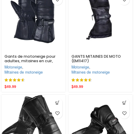
Gants de motoneige pour
GANTS MITAINES DE MOTO
adultes, mitaines en cuir,
(EM11417)
neige chaude, Ski d’hiver, noir,
Motoneige
,
Motoneige
,
liquidation (EM11418)
Mitaines de motoneige
Mitaines de motoneige
$
49.99
$
49.99