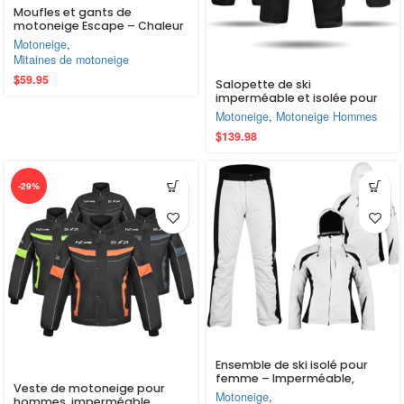
Moufles et gants de
motoneige Escape – Chaleur
et confort ultimes pour les
Motoneige
,
aventures hivernales avec
Mitaines de motoneige
doublure amovible
$
59.95
Salopette de ski
imperméable et isolée pour
hommes, ajustable, avec
Motoneige
,
Motoneige Hommes
poches, pantalon de planche
$
139.98
à neige
-29%
Ensemble de ski isolé pour
femme – Imperméable,
Veste de motoneige pour
coupe-vent et prêt pour la
Motoneige
,
hommes, imperméable,