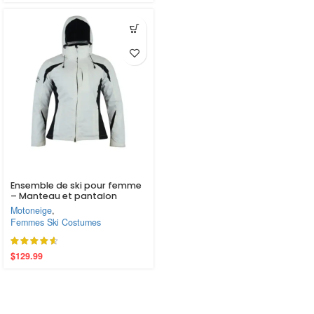
Ensemble de ski pour femme
– Manteau et pantalon
(EM10387)
Motoneige
,
Femmes Ski Costumes
$
129.99