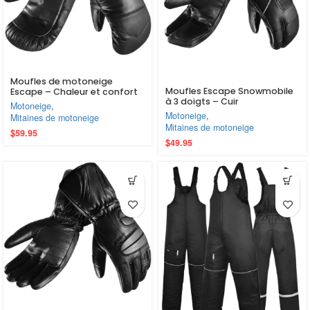
Moufles de motoneige
Moufles Escape Snowmobile
Escape – Chaleur et confort
à 3 doigts – Cuir
ultimes avec doublure
Motoneige
,
imperméable, chauds et
amovible
Motoneige
,
Mitaines de motoneige
confortables
Mitaines de motoneige
$
59.95
$
49.95