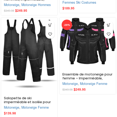
montagne
Femmes Ski Costumes
coupe-vent et isolée –
Motoneige
,
Motoneige Hommes
Vêtement d’hiver robuste
$
189.95
$
249.95
$
349.98
pour la planche à neige, le ski
et les conditions hivernales.
-29%
Ensemble de motoneige pour
femme – Imperméable,
coupe-vent, isolé pour la
Motoneige
,
Motoneige Femme
planche à neige et les sports
$
249.95
$
349.98
d’hiver
Salopette de ski
imperméable et isolée pour
femme Escape, avec poches
Motoneige
,
Motoneige Femme
et pantalon de planche à
$
139.98
neige ajustable.