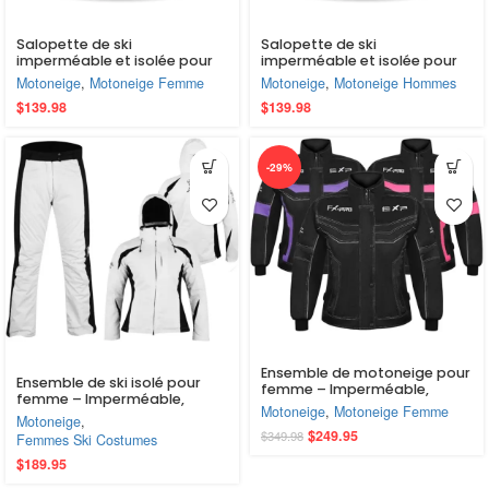
Salopette de ski
Salopette de ski
imperméable et isolée pour
imperméable et isolée pour
femme Escape, avec poches
hommes, ajustable, avec
Motoneige
,
Motoneige Femme
Motoneige
,
Motoneige Hommes
et pantalon de planche à
poches, pantalon de planche
$
139.98
$
139.98
neige ajustable.
à neige
-29%
Ensemble de motoneige pour
Ensemble de ski isolé pour
femme – Imperméable,
femme – Imperméable,
coupe-vent, isolé pour la
Motoneige
,
Motoneige Femme
coupe-vent et prêt pour la
Motoneige
,
planche à neige et les sports
montagne
$
249.95
$
349.98
d’hiver
Femmes Ski Costumes
$
189.95