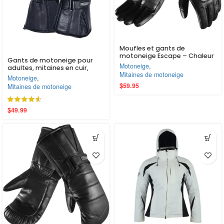
Moufles et gants de
motoneige Escape – Chaleur
Gants de motoneige pour
et confort ultimes pour les
Motoneige
,
adultes, mitaines en cuir,
aventures hivernales avec
Mitaines de motoneige
neige chaude, Ski d’hiver, noir,
Motoneige
,
doublure amovible
liquidation (EM11418)
$
59.95
Mitaines de motoneige
$
49.99