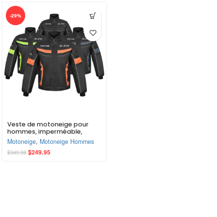
-29%
Veste de motoneige pour
hommes, imperméable,
coupe-vent et isolée –
Motoneige
,
Motoneige Hommes
Vêtement d’hiver robuste
$
249.95
$
349.98
pour la planche à neige, le ski
et les conditions hivernales.