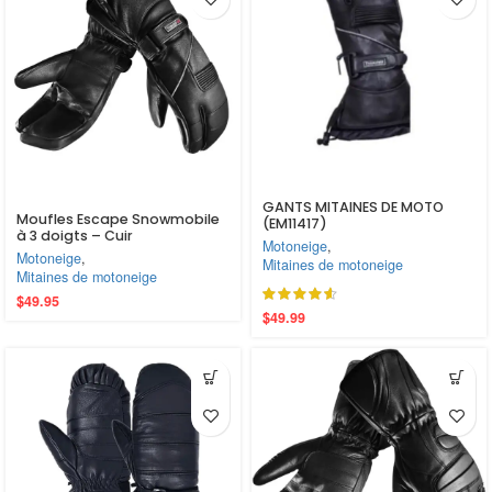
GANTS MITAINES DE MOTO
Moufles Escape Snowmobile
(EM11417)
à 3 doigts – Cuir
Motoneige
,
imperméable, chauds et
Motoneige
,
Mitaines de motoneige
confortables
Mitaines de motoneige
$
49.95
$
49.99