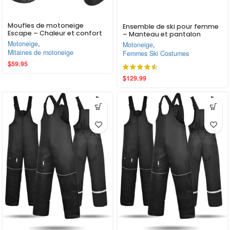
Moufles de motoneige
Ensemble de ski pour femme
Escape – Chaleur et confort
– Manteau et pantalon
ultimes avec doublure
(EM10387)
Motoneige
,
Motoneige
,
amovible
Mitaines de motoneige
Femmes Ski Costumes
$
59.95
$
129.99